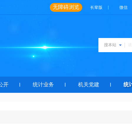
无障碍浏览
|
长辈版
微信
搜本站
公开
统计业务
机关党建
统