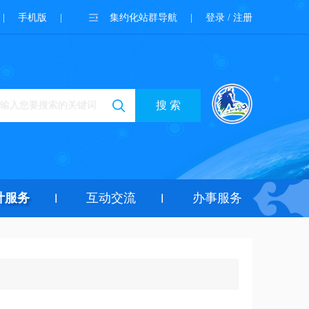
|
手机版
|
集约化站群导航
|
登录 / 注册
搜 索
计服务
互动交流
办事服务