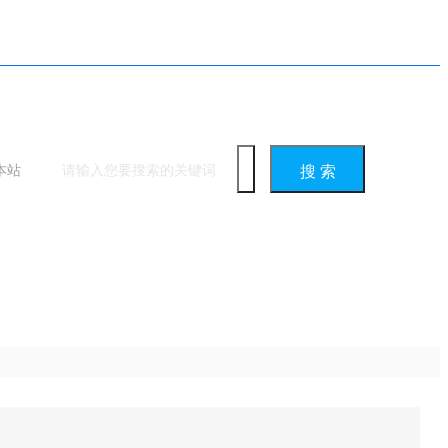
微信
|
手机版
|
集约化站群导航
|
登录 / 注册
本站
搜 索
统计服务
互动交流
办事服务