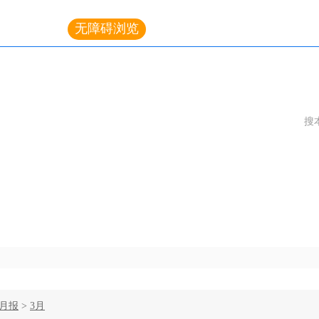
无障碍浏览
|
长辈版
搜
务公开
统计业务
机关党建
年月报
>
3月